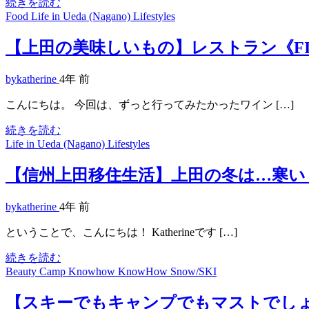
続きを読む
Food
Life in Ueda (Nagano)
Lifestyles
【上田の美味しいもの】レストラン《F
bykatherine
4年 前
こんにちは。 今回は、ずっと行ってみたかったワイン […]
続きを読む
Life in Ueda (Nagano)
Lifestyles
【信州上田移住生活】上田の冬は…寒い
bykatherine
4年 前
ということで、こんにちは！ Katherineです […]
続きを読む
Beauty
Camp
Knowhow
KnowHow
Snow/SKI
【スキーでもキャンプでもマストでし