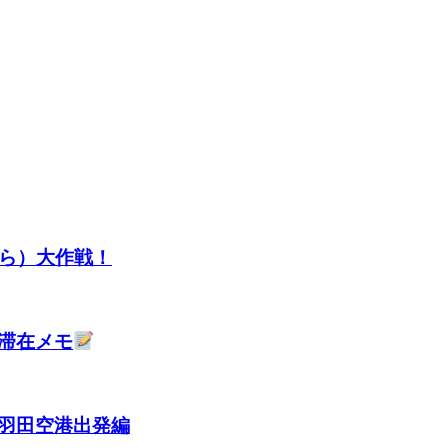
から）大作戦！
滞在メモ
羽田空港出発編