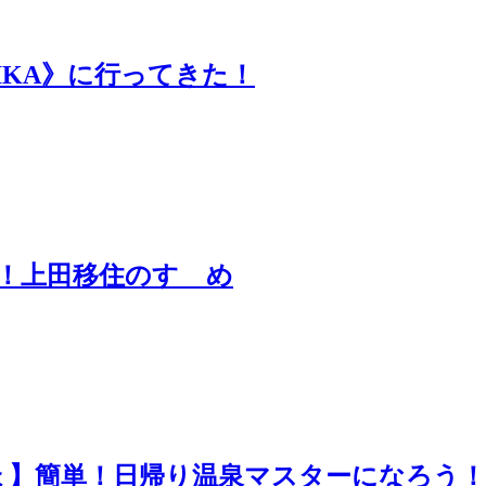
IKA》に行ってきた！
！上田移住のすゝめ
ょ】簡単！日帰り温泉マスターになろう！