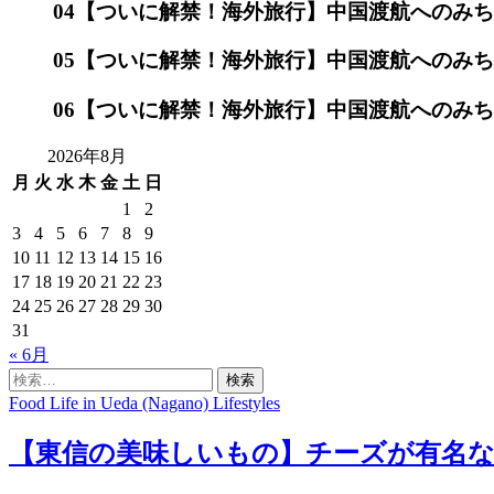
04
【ついに解禁！海外旅行】中国渡航へのみち
05
【ついに解禁！海外旅行】中国渡航へのみちの
06
【ついに解禁！海外旅行】中国渡航へのみちの
2026年8月
月
火
水
木
金
土
日
1
2
3
4
5
6
7
8
9
10
11
12
13
14
15
16
17
18
19
20
21
22
23
24
25
26
27
28
29
30
31
« 6月
検
索:
Food
Life in Ueda (Nagano)
Lifestyles
【東信の美味しいもの】チーズが有名