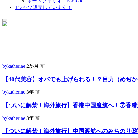
ポートフォリオ｜Portfolio
sub
Tシャツ販売しています！
menu
Field Girl.com
40代からのオトナ女性アウトドアのススメ
bykatherine
2か月 前
【40代美容】オバでも上げられる！？目力（めぢ
bykatherine
3年 前
【ついに解禁！海外旅行】香港中国渡航へ！⑦香港
bykatherine
3年 前
【ついに解禁！海外旅行】中国渡航へのみちのり⑥