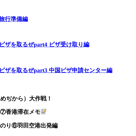
旅行準備編
を取るぜpart4 ビザ受け取り編
ザを取るぜpart3 中国ビザ申請センター編
（めぢから）大作戦！
⑦香港滞在メモ
のり⑥羽田空港出発編