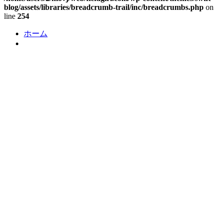
blog/assets/libraries/breadcrumb-trail/inc/breadcrumbs.php
on
line
254
ホーム