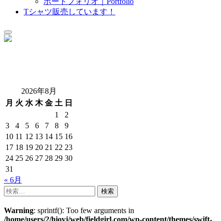
ポートフォリオ｜Portfolio
sub
Tシャツ販売しています！
menu
Field Girl.com
40代からのオトナ女性アウトドアのススメ
2026年8月
月
火
水
木
金
土
日
1
2
3
4
5
6
7
8
9
10
11
12
13
14
15
16
17
18
19
20
21
22
23
24
25
26
27
28
29
30
31
« 6月
検
索:
Warning
: sprintf(): Too few arguments in
/home/users/2/hiovj/web/fieldgirl.com/wp-content/themes/swift-